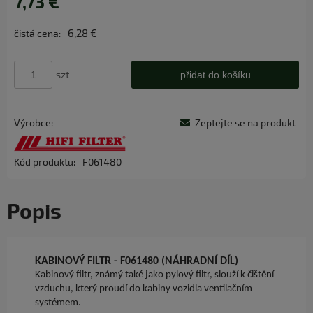
7,73 €
6,28 €
čistá cena:
szt
přidat do košíku
Výrobce:
Zeptejte se na produkt
Kód produktu:
F061480
Popis
KABINOVÝ FILTR - F061480 (NÁHRADNÍ DÍL)
Kabinový filtr, známý také jako pylový filtr, slouží k čištění
vzduchu, který proudí do kabiny vozidla ventilačním
systémem.