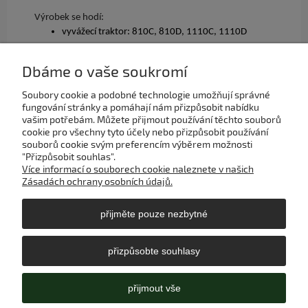
Výrobek se hodí:
vyvážecí traktor: 810C, 810D, 1110C, 1110D
Dbáme o vaše soukromí
Soubory cookie a podobné technologie umožňují správné
Můj účet
fungování stránky a pomáhají nám přizpůsobit nabídku
vašim potřebám. Můžete přijmout používání těchto souborů
cookie pro všechny tyto účely nebo přizpůsobit používání
Platba a doručení
souborů cookie svým preferencím výběrem možnosti
"Přizpůsobit souhlas".
Více informací o souborech cookie naleznete v našich
Nápověda
Zásadách ochrany osobních údajů.
přijměte pouze nezbytné
Informace
přizpůsobte souhlasy
O nás
přijmout vše