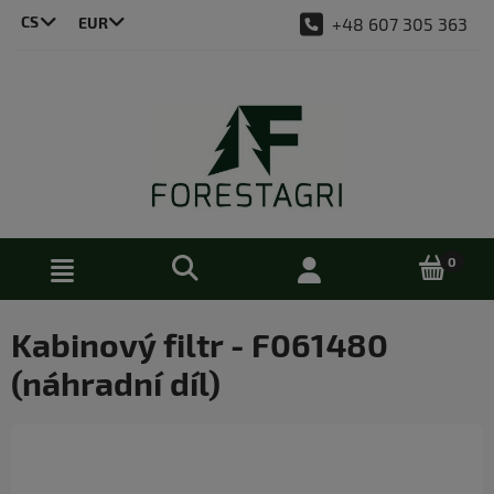
CS
+48 607 305 363
LT
DE
EN
PL
Kabinový filtr - F061480
(náhradní díl)