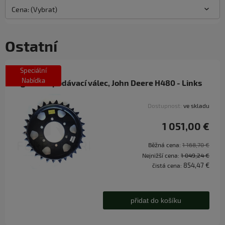
Cena: (Vybrat)
Ostatní
Speciální
Nabídka
Agresivní podávací válec, John Deere H480 - Links
Dostupnost:
ve skladu
1 051,00 €
Běžná cena:
1 168,70 €
Nejnižší cena:
1 049,24 €
854,47 €
čistá cena:
přidat do košíku