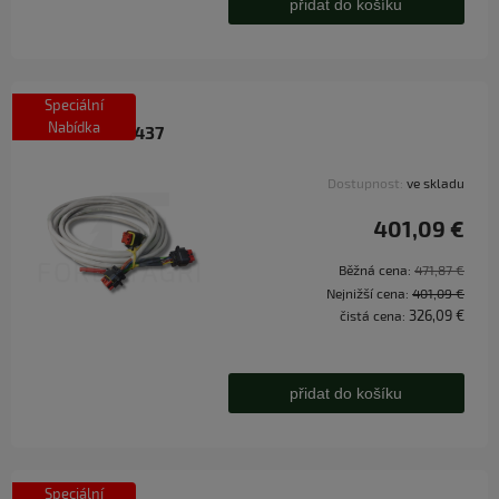
přidat do košíku
Speciální
Nabídka
Kabel - F619437
Dostupnost:
ve skladu
401,09 €
Běžná cena:
471,87 €
Nejnižší cena:
401,09 €
326,09 €
čistá cena:
přidat do košíku
Speciální