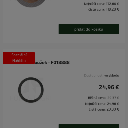
Nejnižší cena:
172,60 €
119,28 €
čistá cena:
přidat do košíku
Speciální
Nabídka
Distanční kroužek - F018888
Dostupnost:
ve skladu
24,96 €
Běžná cena:
29,37 €
Nejnižší cena:
24,96 €
20,30 €
čistá cena: