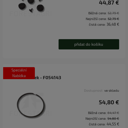
44,87 €
Běžná cena:
52,79 €
Nejnižší cena:
52,79 €
36,48 €
čistá cena:
přidat do košíku
Speciální
Nabídka
Pístní kroužek - F054143
Dostupnost:
ve skladu
54,80 €
Běžná cena:
64,47 €
Nejnižší cena:
54,80 €
44,55 €
čistá cena: