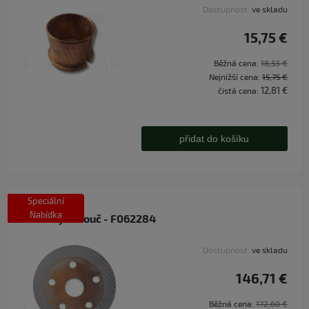
Dostupnost:
ve skladu
15,75 €
Běžná cena:
18,53 €
Nejnižší cena:
15,75 €
12,81 €
čistá cena:
přidat do košíku
Speciální
Nabídka
Brzdový kotouč - F062284
Dostupnost:
ve skladu
146,71 €
Běžná cena:
172,60 €