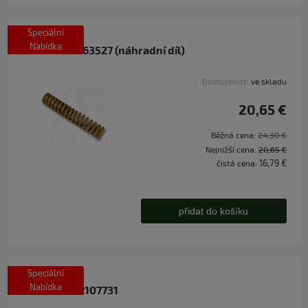
Speciální
Nabídka
Pružina - F063527 (náhradní díl)
Dostupnost:
ve skladu
20,65 €
Běžná cena:
24,30 €
Nejnižší cena:
20,65 €
16,79 €
čistá cena:
přidat do košíku
Speciální
Nabídka
Push Rod - R107731