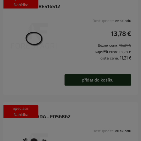
Nabídka
O-kroužek - RE516512
Dostupnost:
ve skladu
13,78 €
Běžná cena:
16,21 €
Nejnižší cena:
13,78 €
11,21 €
čistá cena:
přidat do košíku
Speciální
Nabídka
OPRAVNÁ SADA - F056862
Dostupnost:
ve skladu