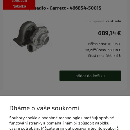
Speciální
Nabídka
Turbodmychadlo - Garrett - 466854-5001S
Dostupnost:
ve skladu
689,14 €
Běžná cena:
810,75 €
Nejnižší cena:
689,14 €
560,28 €
čistá cena:
přidat do košíku
Dbáme o vaše soukromí
Soubory cookie a podobné technologie umožňují správné
Můj účet
fungování stránky a pomáhají nám přizpůsobit nabídku
vašim potřebám. Můžete přijmout používání těchto souborů