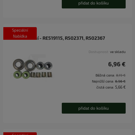
přidat do košíku
Speciální
Nabídka
Sada těsnění - RE519115, R502371, R502367
Dostupnost:
ve skladu
6,96 €
Běžná cena:
8,19 €
Nejnižší cena:
6,96 €
5,66 €
čistá cena:
přidat do košíku