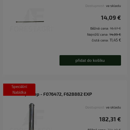
Dostupnost:
ve skladu
14,09 €
Běžná cena:
16,57 €
Nejnižší cena:
14,09 €
11,45 €
čistá cena:
přidat do košíku
Speciální
Nabídka
Rozšiřující čep - F076472, F628882 EXP
Dostupnost:
ve skladu
182,31 €
Běžná cena:
214,49 €