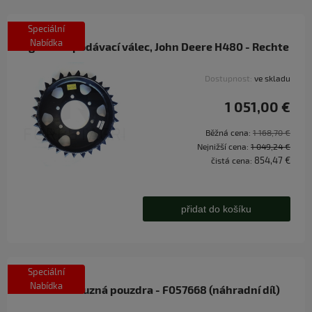
Speciální
Nabídka
Agresivní podávací válec, John Deere H480 - Rechte
Dostupnost:
ve skladu
1 051,00 €
Běžná cena:
1 168,70 €
Nejnižší cena:
1 049,24 €
854,47 €
čistá cena:
přidat do košíku
Speciální
Nabídka
Bronzová kluzná pouzdra - F057668 (náhradní díl)