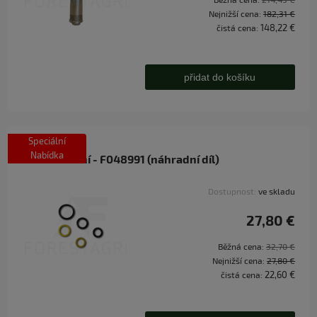
Nejnižší cena:
182,31 €
148,22 €
čistá cena:
přidat do košíku
Speciální
Nabídka
Sada těsnění - F048991 (náhradní díl)
Dostupnost:
ve skladu
27,80 €
Běžná cena:
32,70 €
Nejnižší cena:
27,80 €
22,60 €
čistá cena: