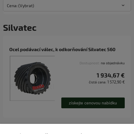
Cena: (Vybrat)
Silvatec
Ocel podávací válec, k odkorňování Silvatec 560
Dostupnost:
na objednávku
1 934,67 €
1 572,90 €
čistá cena:
získejte cenovou nabídku