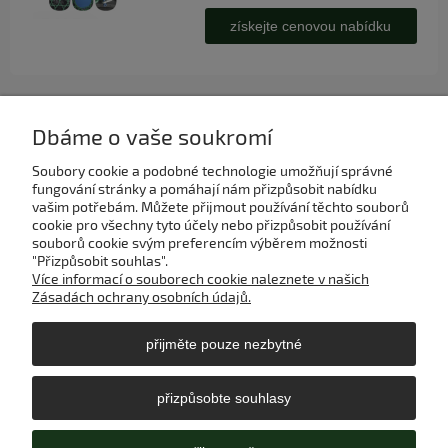
získejte cenovou nabídku
Dbáme o vaše soukromí
Soubory cookie a podobné technologie umožňují správné
Můj účet
fungování stránky a pomáhají nám přizpůsobit nabídku
vašim potřebám. Můžete přijmout používání těchto souborů
cookie pro všechny tyto účely nebo přizpůsobit používání
Platba a doručení
souborů cookie svým preferencím výběrem možnosti
"Přizpůsobit souhlas".
Více informací o souborech cookie naleznete v našich
Nápověda
Zásadách ochrany osobních údajů.
přijměte pouze nezbytné
Informace
přizpůsobte souhlasy
O nás