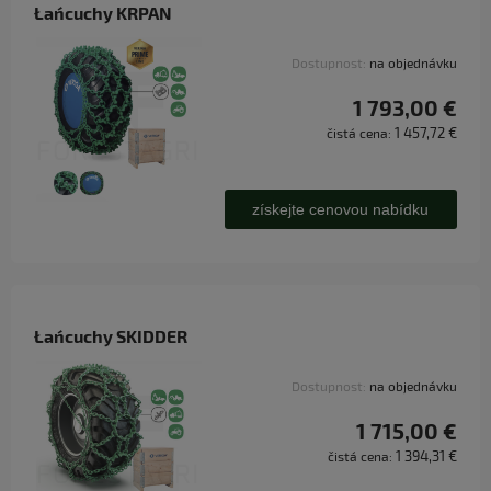
Łańcuchy KRPAN
Dostupnost:
na objednávku
1 793,00 €
1 457,72 €
čistá cena:
získejte cenovou nabídku
Łańcuchy SKIDDER
Dostupnost:
na objednávku
1 715,00 €
1 394,31 €
čistá cena: