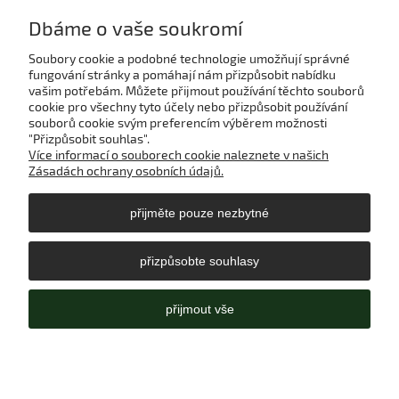
Dbáme o vaše soukromí
Soubory cookie a podobné technologie umožňují správné
Můj účet
fungování stránky a pomáhají nám přizpůsobit nabídku
vašim potřebám. Můžete přijmout používání těchto souborů
cookie pro všechny tyto účely nebo přizpůsobit používání
Platba a doručení
souborů cookie svým preferencím výběrem možnosti
"Přizpůsobit souhlas".
Více informací o souborech cookie naleznete v našich
Nápověda
Zásadách ochrany osobních údajů.
přijměte pouze nezbytné
Informace
přizpůsobte souhlasy
O nás
přijmout vše
zobrazit plnou verzi stránky
Sklep internetowy Shoper Premium