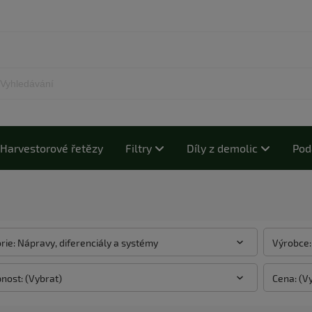
Harvestorové řetězy
Filtry
Díly z demolic
Pod
rie: Nápravy, diferenciály a systémy
Výrobce:
nost: (Vybrat)
Cena: (V