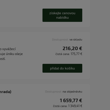
získejte cenovou
nabídku
Dostupnost:
ve skladu
216,20 €
o vyvážecí
uje úniku oleje
175,77 €
čistá cena:
stí.
přidat do košíku
hrada)
Dostupnost:
na objednávku
1 659,77 €
1 349,41 €
čistá cena: