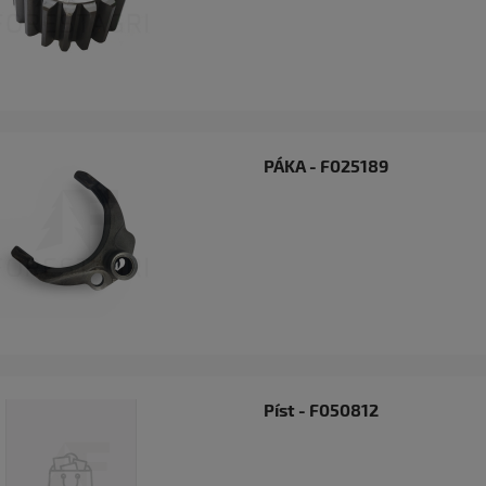
PÁKA - F025189
Píst - F050812