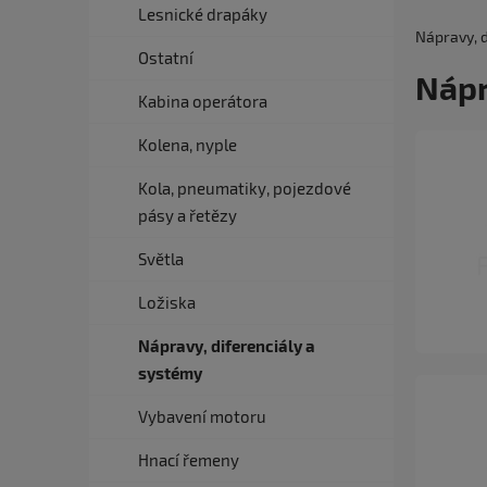
Lesnické drapáky
Nápravy, d
Ostatní
Nápr
Kabina operátora
Kolena, nyple
Kola, pneumatiky, pojezdové
pásy a řetězy
Světla
Ložiska
Nápravy, diferenciály a
systémy
Vybavení motoru
Hnací řemeny