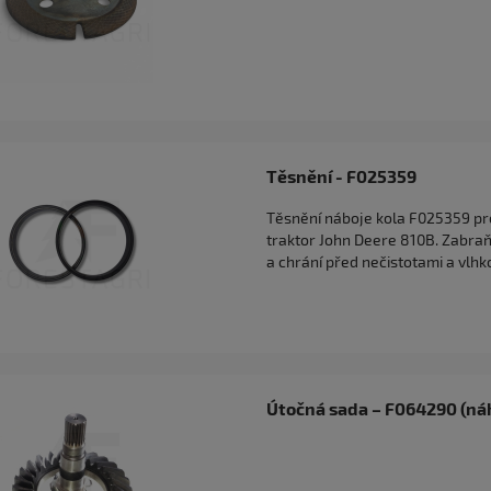
Těsnění - F025359
Těsnění náboje kola F025359 pr
traktor John Deere 810B. Zabraň
a chrání před nečistotami a vlhko
Útočná sada – F064290 (ná