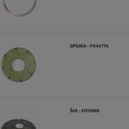
SPOJKA - F044774
torový řetěz Carlton
75cm - B8HC-89EB
2 €
Štít - F011069
idat do košíku