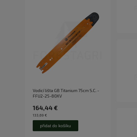
Vodicí lišta GB Titanium 75cm S.C. -
Harves
FFU2-25-80XV
89DL/
164,44 €
29,8
133,69 €
24,25 €
přidat do košíku
př