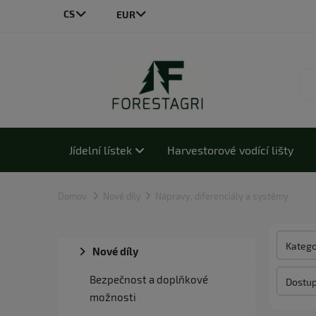
CS
LT
DE
EN
PL
Jídelní lístek
Harvestorové vodící lišty
Domov
Nové díly
Nápravy, diferenciály a systémy
Katego
Nové díly
Bezpečnost a doplňkové
Dostup
možnosti