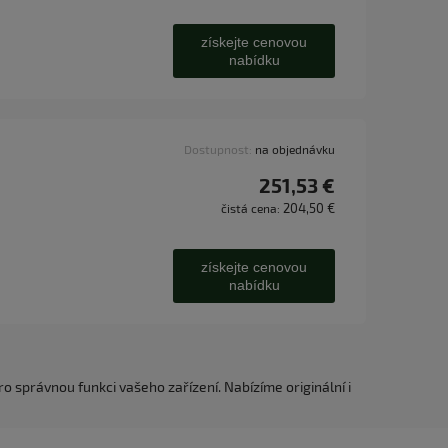
získejte cenovou
nabídku
Dostupnost:
na objednávku
251,53 €
204,50 €
čistá cena:
získejte cenovou
nabídku
o správnou funkci vašeho zařízení. Nabízíme originální i