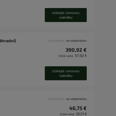
získejte cenovou
nabídku
áhradní)
Dostupnost:
na objednávku
390,92 €
317,82 €
čistá cena:
získejte cenovou
nabídku
Dostupnost:
na objednávku
46,75 €
38,01 €
čistá cena: