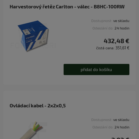
Harvestorový řetěz Carlton - válec - B8HC-100RW
Dostupnost:
ve skladu
Odeslání do:
24 hodin
432,48 €
351,61 €
čistá cena:
přidat do košíku
Ovládací kabel - 2x2x0,5
Dostupnost:
ve skladu
Odeslání do:
24 hodin