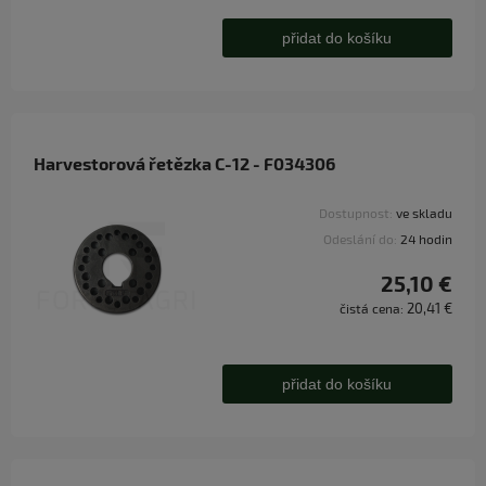
přidat do košíku
Harvestorová řetězka C-12 - F034306
Dostupnost:
ve skladu
Odeslání do:
24 hodin
25,10 €
20,41 €
čistá cena:
přidat do košíku