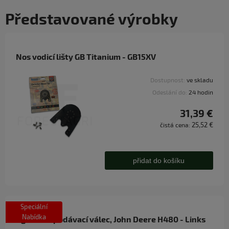
Představované výrobky
Nos vodicí lišty GB Titanium - GB15XV
Dostupnost:
ve skladu
Odeslání do:
24 hodin
31,39 €
25,52 €
čistá cena:
přidat do košíku
Speciální
Nabídka
Agresivní podávací válec, John Deere H480 - Links