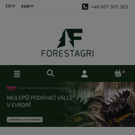
CS
+48 607 305 363
LT
DE
EN
PL