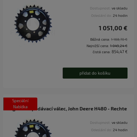
Dostupnost:
ve skladu
Odeslání do:
24 hodin
1 051,00 €
Běžná cena:
1 168,70 €
Nejnižší cena:
1 049,24 €
854,47 €
čistá cena:
přidat do košíku
Speciální
Nabídka
Agresivní podávací válec, John Deere H480 - Rechte
Dostupnost:
ve skladu
Odeslání do:
24 hodin