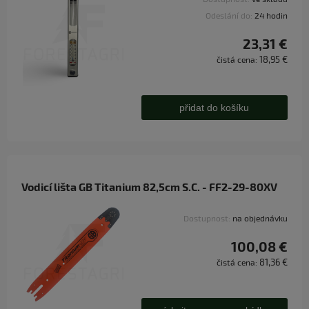
Odeslání do:
24 hodin
23,31 €
18,95 €
čistá cena:
přidat do košíku
Vodicí lišta GB Titanium 82,5cm S.C. - FF2-29-80XV
Dostupnost:
na objednávku
100,08 €
81,36 €
čistá cena: