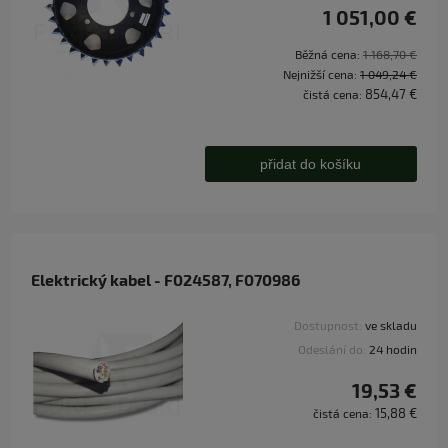
1 051,00 €
Běžná cena:
1 168,70 €
Nejnižší cena:
1 049,24 €
854,47 €
čistá cena:
přidat do košíku
Elektrický kabel - F024587, F070986
Dostupnost:
ve skladu
Odeslání do:
24 hodin
19,53 €
15,88 €
čistá cena: