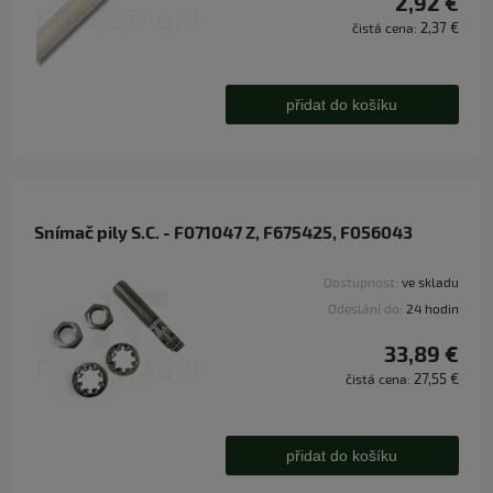
2,92 €
2,37 €
čistá cena:
přidat do košíku
Snímač pily S.C. - F071047 Z, F675425, F056043
Dostupnost:
ve skladu
Odeslání do:
24 hodin
33,89 €
27,55 €
čistá cena:
přidat do košíku