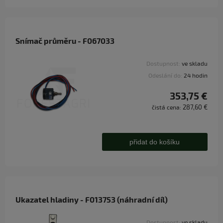
Snímač průměru - F067033
Dostupnost:
ve skladu
Odeslání do:
24 hodin
353,75 €
287,60 €
čistá cena:
přidat do košíku
Ukazatel hladiny - F013753 (náhradní díl)
Dostupnost:
ve skladu